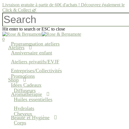
Skip
Livraison gratuite à partir de 60€ d'achats ! Découvrez également le
to
Click & Collect 🌿
main
content
Hit enter to search or ESC to close
Close
Search
search
account
0
Programmation ateliers
Menu
Ateliers
Anniversaire enfant
Ateliers privatifs/EVJF
Entreprises/Collectivités
Promotions
Shop
Idées Cadeaux
Diffuseurs
Aromathérapie
Huiles essentielles
Hydrolats
Cheveux
Beauté et Hygiène
Corps