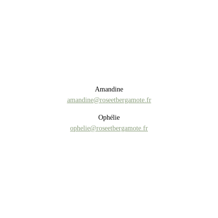
Ateliers cosmétique DIY à domicile
Nous contacter
Amandine
amandine@roseetbergamote.fr
Ophélie
ophelie@roseetbergamote.fr
Paiement sécurisé