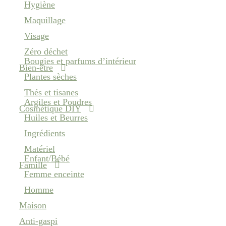
Hygiène
Maquillage
Visage
Zéro déchet
Bougies et parfums d’intérieur
Bien-être
Plantes sèches
Thés et tisanes
Argiles et Poudres
Cosmétique DIY
Huiles et Beurres
Ingrédients
Matériel
Enfant/Bébé
Famille
Femme enceinte
Homme
Maison
Anti-gaspi