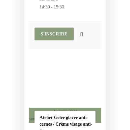
14:30
15:30
-
S'INSCRIRE
16
mars, 2024
Atelier Gelée glacée anti-
samedi
cernes / Crème visage anti-