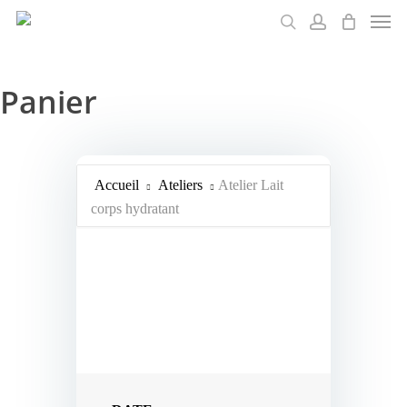
Men
Skip
to
search
account
main
content
Panier
Accueil
Ateliers
Atelier Lait
corps hydratant