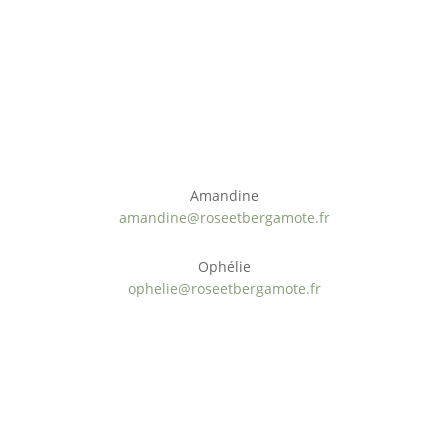
Ateliers cosmétique DIY à domicile
Nous contacter
Amandine
amandine@roseetbergamote.fr
Ophélie
ophelie@roseetbergamote.fr
Paiement sécurisé
Origine naturelle
ÉCO-Responsable