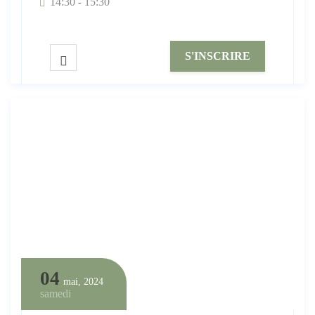
14:30
15:30
-
S'INSCRIRE
04
mai, 2024
samedi