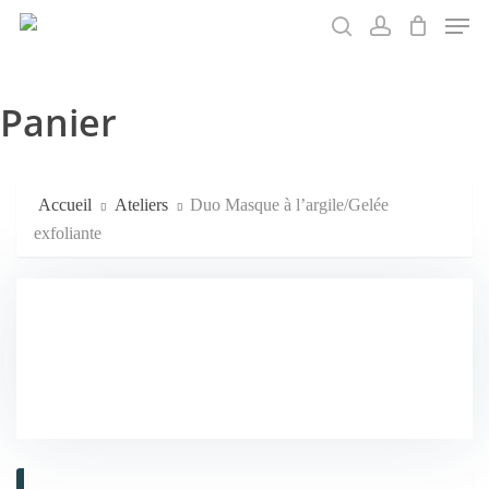
Men
Skip
to
search
account
main
content
Panier
Accueil
Ateliers
Duo Masque à l’argile/Gelée
exfoliante