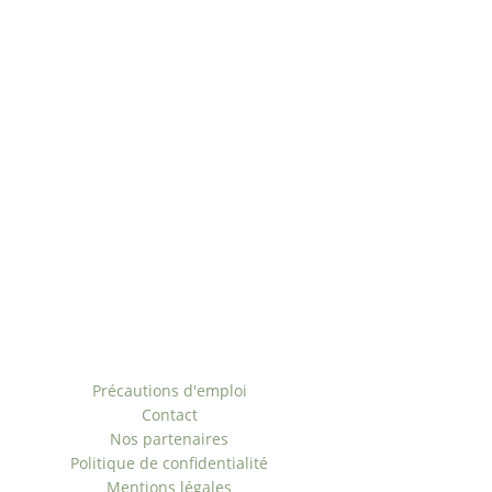
Paiement sécurisé
Origine naturelle
ÉCO-Responsable
Offre personnalisée
Rejoignez-nous
Liens utiles
Précautions d'emploi
Contact
Nos partenaires
Politique de confidentialité
Mentions légales