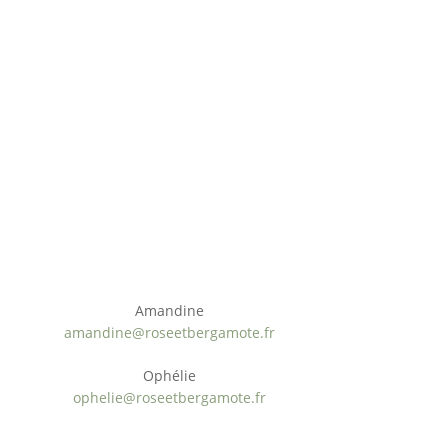
Ateliers cosmétique DIY à domicile
Nous contacter
Amandine
amandine@roseetbergamote.fr
Ophélie
ophelie@roseetbergamote.fr