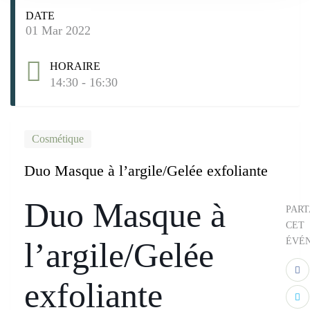
DATE
01 Mar 2022
HORAIRE
14:30 - 16:30
Cosmétique
Duo Masque à l’argile/Gelée exfoliante
Duo Masque à
PAR
CET
l’argile/Gelée
ÉVÉ
exfoliante