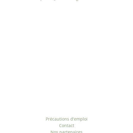
Paiement sécurisé
Origine naturelle
ÉCO-Responsable
Offre personnalisée
Rejoignez-nous
Liens utiles
Précautions d'emploi
Contact
Nos partenaires