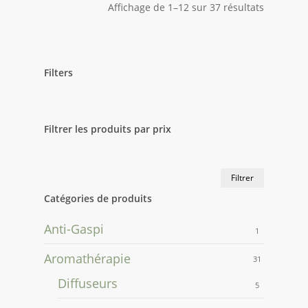
Affichage de 1–12 sur 37 résultats
Filters
Close
Filters
Filtrer les produits par prix
Prix
Prix
Filtrer
min
max
Catégories de produits
Anti-Gaspi
1
Aromathérapie
31
Diffuseurs
5