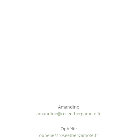
Ateliers cosmétique DIY à domicile
Nous contacter
Amandine
amandine@roseetbergamote.fr
Ophélie
ophelie@roseetbergamote.fr