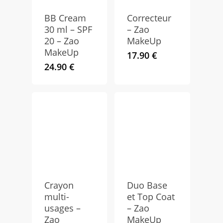
BB Cream
Correcteur
30 ml – SPF
– Zao
20 – Zao
MakeUp
MakeUp
17.90
€
24.90
€
Crayon
Duo Base
multi-
et Top Coat
usages –
– Zao
Zao
MakeUp