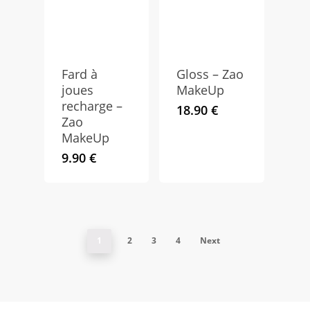
Fard à
Gloss – Zao
joues
MakeUp
recharge –
18.90
€
Zao
MakeUp
9.90
€
1
2
3
4
Next