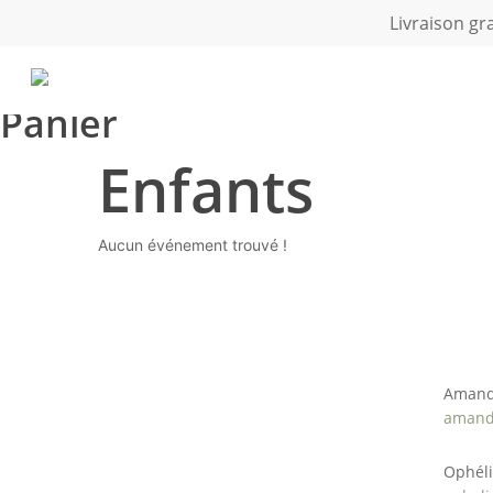
Skip
Livraison gr
to
main
content
Panier
Enfants
Aucun événement trouvé !
Atelier
Nous co
Amand
amand
Ophéli