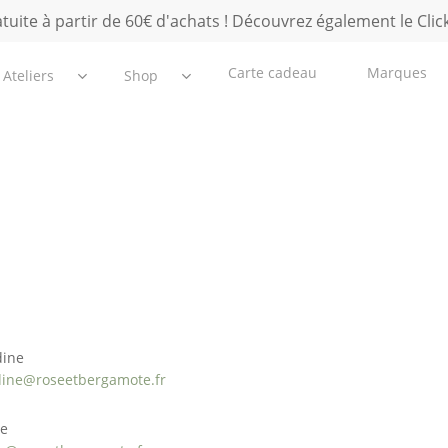
atuite à partir de 60€ d'achats ! Découvrez également le Click
Carte cadeau
Marques
Ateliers
Shop
s cosmétique DIY à domicile
Paiement sécurisé
Origine naturelle
ntacter
ine
ÉCO-Responsable
ine@roseetbergamote.fr
Offre personnalisée
e