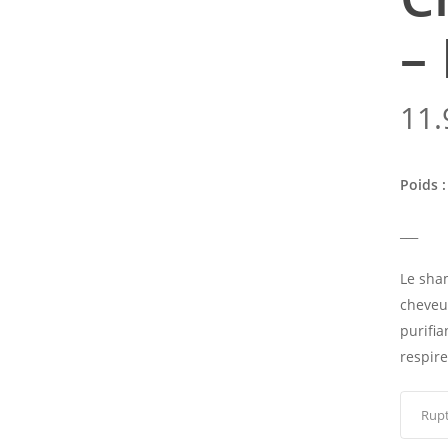
–
11
Poids :
___
Le sham
cheveux
purifia
respir
Rupt