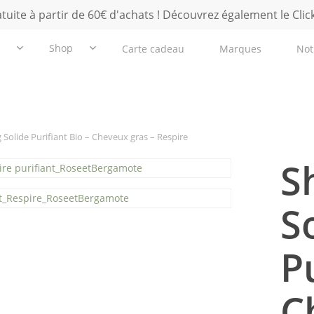
atuite à partir de 60€ d'achats ! Découvrez également le Click
Shop
Carte cadeau
Marques
Not
Solide Purifiant Bio – Cheveux gras – Respire
S
S
P
C