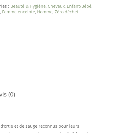
ries :
Beauté & Hygiène
,
Cheveux
,
Enfant/Bébé
,
,
Femme enceinte
,
Homme
,
Zéro déchet
vis (0)
s d’ortie et de sauge reconnus pour leurs