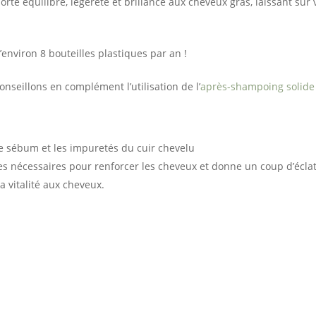
porte équilibre, légereté et brillance aux cheveux gras, laissant su
environ 8 bouteilles plastiques par an !
seillons en complément l’utilisation de l’
après-shampoing solide
e sébum et les impuretés du cuir chevelu
s nécessaires pour renforcer les cheveux et donne un coup d’écla
a vitalité aux cheveux.