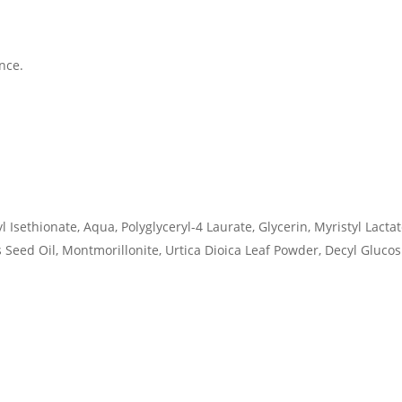
nce.
Isethionate, Aqua, Polyglyceryl-4 Laurate, Glycerin, Myristyl Lactat
us Seed Oil, Montmorillonite, Urtica Dioica Leaf Powder, Decyl Gluc