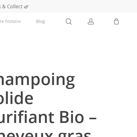
 & Collect 🌿
0
re histoire
Blog
search
account
hampoing
olide
urifiant Bio –
heveux gras