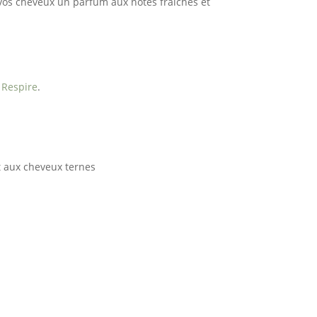
r vos cheveux un parfum aux notes fraîches et
 Respire
.
t aux cheveux ternes