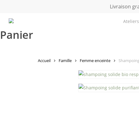
Skip
Livraison gr
to
main
Ateliers
content
Panier
Accueil
Famille
Femme enceinte
Shampoing 